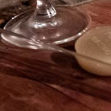
d'accord : boudin noir pôelé ou crottin de
Chavignol.
INFOS CLES
CÉPAGE: Gamay
APPELLATION: Coteaux Bourguignons
COULEUR: Rouge
TÉLÉCHARGER LA FICHE
PRODUIT
Vin précédent
Vin suivant