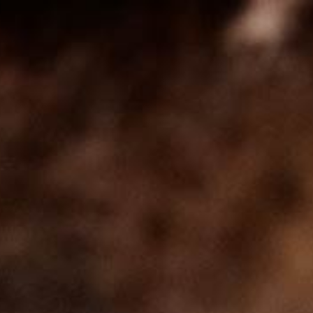
Coteaux
Bourguignons
Du fruit et du fond!